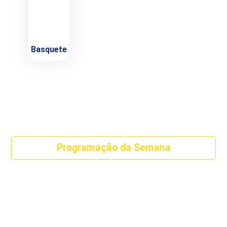
Basquete
Programação da Semana
Venha participar das aulas, eventos e encontros
preparados com carinho para você e sua família!
Tem esporte, bem-estar, cultura e momentos incríveis
com a galera que faz parte da nossa comunidade.