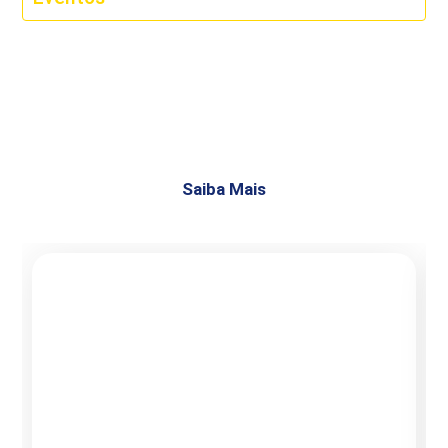
Celebre com estilo e muita animação nas festas da
AABB.
O lugar perfeito para criar memórias e se divertir!
Saiba Mais