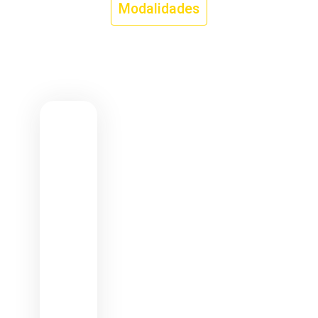
Modalidades
Aqui na AABB, você encontra a modalidade ideal para se
divertir, se manter ativo e fazer parte dessa energia
incrível!