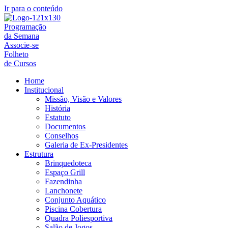
Ir para o conteúdo
Programação
da Semana
Associe-se
Folheto
de Cursos
Home
Institucional
Missão, Visão e Valores
História
Estatuto
Documentos
Conselhos
Galeria de Ex-Presidentes
Estrutura
Brinquedoteca
Espaço Grill
Fazendinha
Lanchonete
Conjunto Aquático
Piscina Cobertura
Quadra Poliesportiva
Salão de Jogos