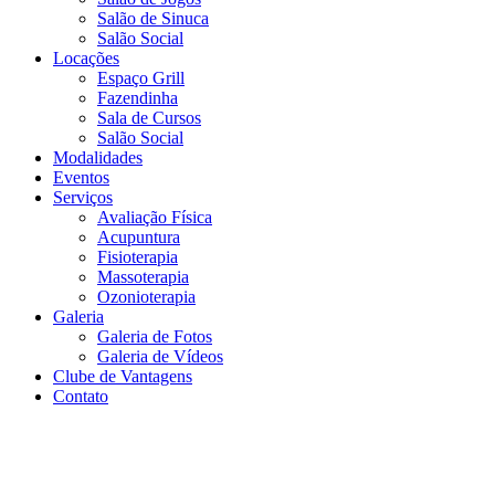
Salão de Sinuca
Salão Social
Locações
Espaço Grill
Fazendinha
Sala de Cursos
Salão Social
Modalidades
Eventos
Serviços
Avaliação Física
Acupuntura
Fisioterapia
Massoterapia
Ozonioterapia
Galeria
Galeria de Fotos
Galeria de Vídeos
Clube de Vantagens
Contato