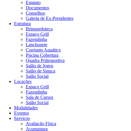
Estatuto
Documentos
Conselhos
Galeria de Ex-Presidentes
Estrutura
Brinquedoteca
Espaço Grill
Fazendinha
Lanchonete
Conjunto Aquático
Piscina Cobertura
Quadra Poliesportiva
Salão de Jogos
Salão de Sinuca
Salão Social
Locações
Espaço Grill
Fazendinha
Sala de Cursos
Salão Social
Modalidades
Eventos
Serviços
Avaliação Física
Acupuntura