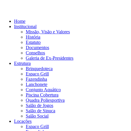
Home
Institucional
Missão, Visão e Valores
História
Estatuto
Documentos
Conselhos
Galeria de Ex-Presidentes
Estrutura
Brinquedoteca
Espaço Grill
Fazendinha
Lanchonete
Conjunto Aquático
Piscina Cobertura
Quadra Poliesportiva
Salão de Jogos
Salão de Sinuca
Salão Social
Locações
Espaço Grill