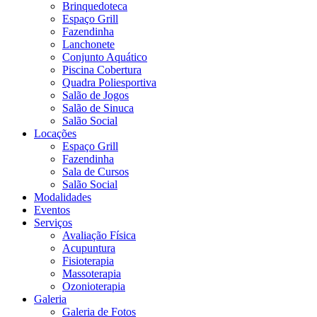
Brinquedoteca
Espaço Grill
Fazendinha
Lanchonete
Conjunto Aquático
Piscina Cobertura
Quadra Poliesportiva
Salão de Jogos
Salão de Sinuca
Salão Social
Locações
Espaço Grill
Fazendinha
Sala de Cursos
Salão Social
Modalidades
Eventos
Serviços
Avaliação Física
Acupuntura
Fisioterapia
Massoterapia
Ozonioterapia
Galeria
Galeria de Fotos