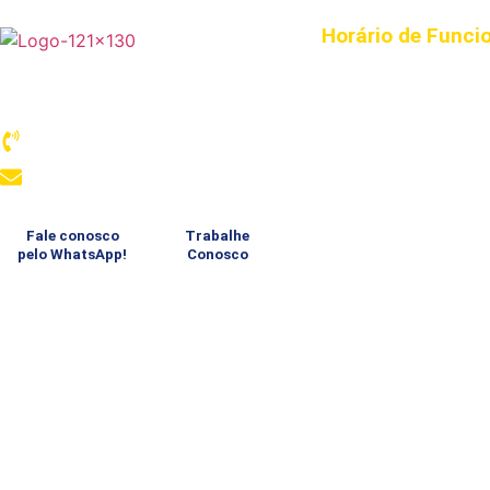
Horário de Func
CLUBE
Associação Atlética Banco do Brasil –
Segunda à Sexta das 
Santos
Sábado, Domingo e Fe
13 3289-4334
TESOURARIA
comunicacao@aabbsantos.com.br
Segunda à Sexta das
Sábado, Domingo e F
Fale conosco
Trabalhe
pelo WhatsApp!
Conosco
LANCHONETE
Segunda à Sexta das 
Sábado, Domingo e Fe