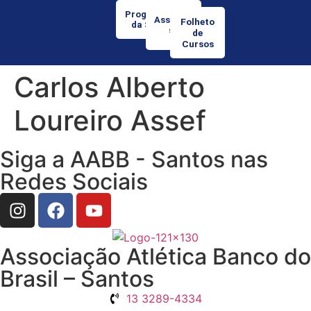
Programação
Associe-
Folheto
da Semana
se
de
Cursos
Carlos Alberto
Loureiro Assef
Siga a AABB - Santos nas
Redes Sociais
Associação Atlética Banco do
Brasil – Santos
13 3289-4334