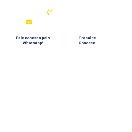
Associação Atlética Banco do Brasil – Santos
13 3289-4334
comunicacao@aabbsantos.com.br
Fale conosco pelo
Trabalhe
WhatsApp!
Conosco