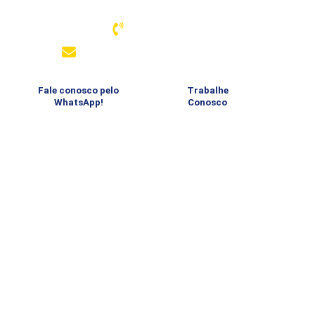
Associação Atlética Banco do Brasil – Santos
13 3289-4334
comunicacao@aabbsantos.com.br
Fale conosco pelo
Trabalhe
WhatsApp!
Conosco