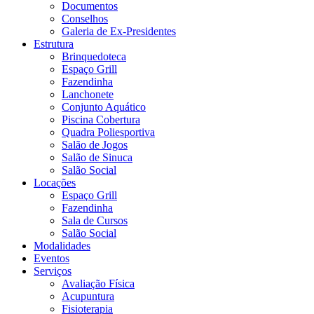
Documentos
Conselhos
Galeria de Ex-Presidentes
Estrutura
Brinquedoteca
Espaço Grill
Fazendinha
Lanchonete
Conjunto Aquático
Piscina Cobertura
Quadra Poliesportiva
Salão de Jogos
Salão de Sinuca
Salão Social
Locações
Espaço Grill
Fazendinha
Sala de Cursos
Salão Social
Modalidades
Eventos
Serviços
Avaliação Física
Acupuntura
Fisioterapia