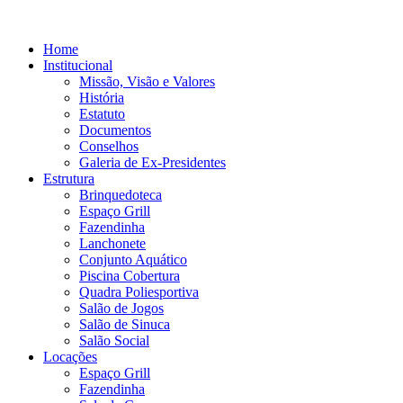
Home
Institucional
Missão, Visão e Valores
História
Estatuto
Documentos
Conselhos
Galeria de Ex-Presidentes
Estrutura
Brinquedoteca
Espaço Grill
Fazendinha
Lanchonete
Conjunto Aquático
Piscina Cobertura
Quadra Poliesportiva
Salão de Jogos
Salão de Sinuca
Salão Social
Locações
Espaço Grill
Fazendinha