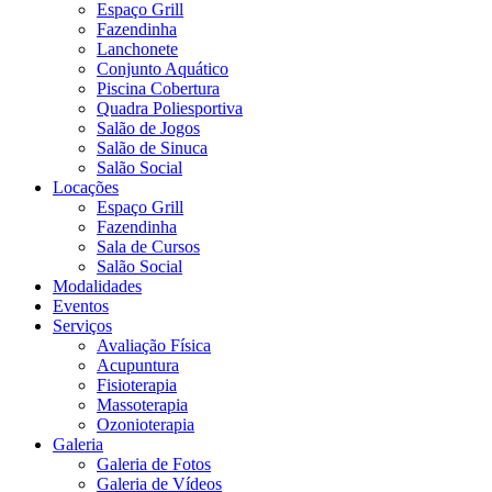
Espaço Grill
Fazendinha
Lanchonete
Conjunto Aquático
Piscina Cobertura
Quadra Poliesportiva
Salão de Jogos
Salão de Sinuca
Salão Social
Locações
Espaço Grill
Fazendinha
Sala de Cursos
Salão Social
Modalidades
Eventos
Serviços
Avaliação Física
Acupuntura
Fisioterapia
Massoterapia
Ozonioterapia
Galeria
Galeria de Fotos
Galeria de Vídeos