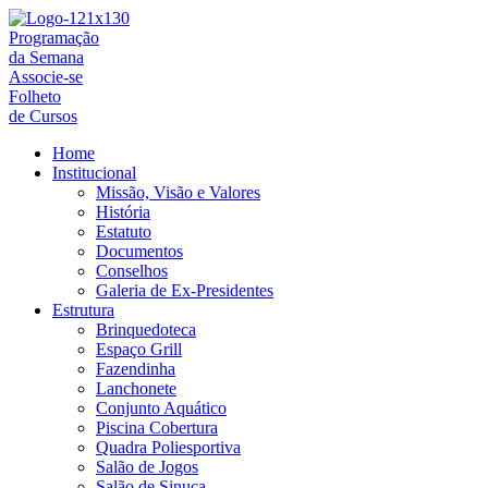
Ir
para
Programação
o
da Semana
conteúdo
Associe-se
Folheto
de Cursos
Home
Institucional
Missão, Visão e Valores
História
Estatuto
Documentos
Conselhos
Galeria de Ex-Presidentes
Estrutura
Brinquedoteca
Espaço Grill
Fazendinha
Lanchonete
Conjunto Aquático
Piscina Cobertura
Quadra Poliesportiva
Salão de Jogos
Salão de Sinuca