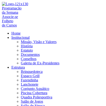
Ir
para
Programação
o
da Semana
conteúdo
Associe-se
Folheto
de Cursos
Home
Institucional
Missão, Visão e Valores
História
Estatuto
Documentos
Conselhos
Galeria de Ex-Presidentes
Estrutura
Brinquedoteca
Espaço Grill
Fazendinha
Lanchonete
Conjunto Aquático
Piscina Cobertura
Quadra Poliesportiva
Salão de Jogos
Salão de Sinuca