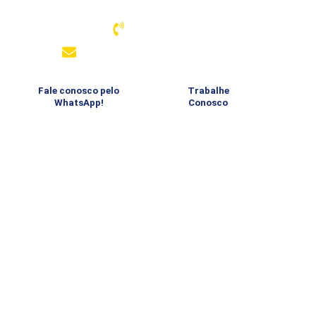
Associação Atlética Banco do Brasil – Santos
13 3289-4334
comunicacao@aabbsantos.com.br
Fale conosco pelo
Trabalhe
WhatsApp!
Conosco