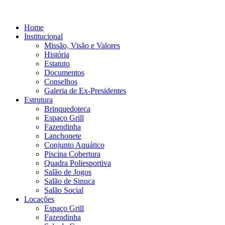
Home
Institucional
Missão, Visão e Valores
História
Estatuto
Documentos
Conselhos
Galeria de Ex-Presidentes
Estrutura
Brinquedoteca
Espaço Grill
Fazendinha
Lanchonete
Conjunto Aquático
Piscina Cobertura
Quadra Poliesportiva
Salão de Jogos
Salão de Sinuca
Salão Social
Locações
Espaço Grill
Fazendinha