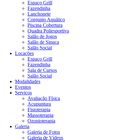
Espaço Grill
Fazendinha
Lanchonete
Conjunto Aquático
Piscina Cobertura
Quadra Poliesportiva
Salão de Jogos
Salão de Sinuca
Salão Social
Locações
Espaço Grill
Fazendinha
Sala de Cursos
Salão Social
Modalidades
Eventos
Serviços
Avaliação Física
Acupuntura
Fisioterapia
Massoterapia
Ozonioterapia
Galeria
Galeria de Fotos
Galeria de Vídeos