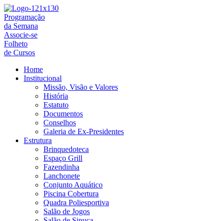
Ir
para
Programação
o
da Semana
conteúdo
Associe-se
Folheto
de Cursos
Home
Institucional
Missão, Visão e Valores
História
Estatuto
Documentos
Conselhos
Galeria de Ex-Presidentes
Estrutura
Brinquedoteca
Espaço Grill
Fazendinha
Lanchonete
Conjunto Aquático
Piscina Cobertura
Quadra Poliesportiva
Salão de Jogos
Salão de Sinuca