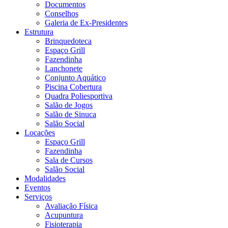
Documentos
Conselhos
Galeria de Ex-Presidentes
Estrutura
Brinquedoteca
Espaço Grill
Fazendinha
Lanchonete
Conjunto Aquático
Piscina Cobertura
Quadra Poliesportiva
Salão de Jogos
Salão de Sinuca
Salão Social
Locações
Espaço Grill
Fazendinha
Sala de Cursos
Salão Social
Modalidades
Eventos
Serviços
Avaliação Física
Acupuntura
Fisioterapia