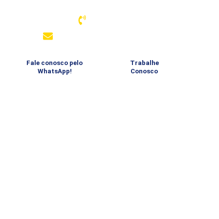
Associação Atlética Banco do Brasil – Santos
13 3289-4334
comunicacao@aabbsantos.com.br
Fale conosco pelo
Trabalhe
WhatsApp!
Conosco