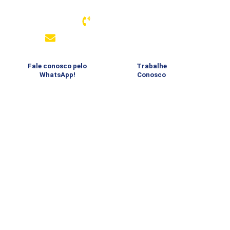
Associação Atlética Banco do Brasil – Santos
13 3289-4334
comunicacao@aabbsantos.com.br
Fale conosco pelo
Trabalhe
WhatsApp!
Conosco