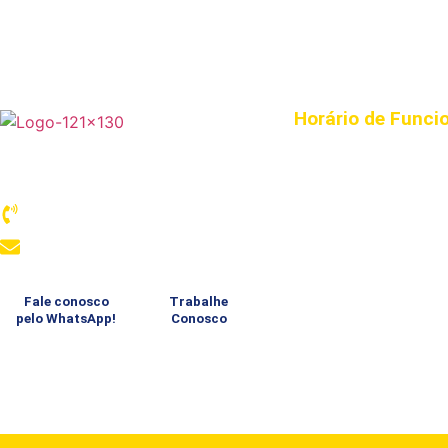
Horário de Func
CLUBE
Associação Atlética Banco do Brasil –
Segunda à Sexta das 
Santos
Sábado, Domingo e Fe
13 3289-4334
TESOURARIA
comunicacao@aabbsantos.com.br
Segunda à Sexta das
Sábado, Domingo e F
Fale conosco
Trabalhe
pelo WhatsApp!
Conosco
LANCHONETE
Segunda à Sexta das 
Sábado, Domingo e Fe