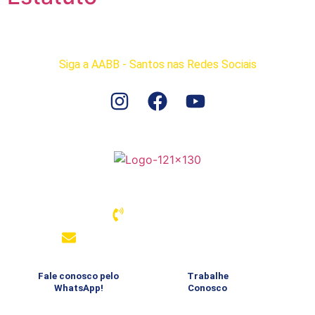
Siga a AABB - Santos nas Redes Sociais
Associação Atlética Banco do Brasil – Santos
13 3289-4334
comunicacao@aabbsantos.com.br
Fale conosco pelo
Trabalhe
WhatsApp!
Conosco