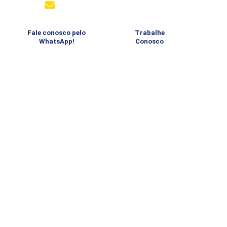
comunicacao@aabbsantos.com.br
Fale conosco pelo
Trabalhe
WhatsApp!
Conosco