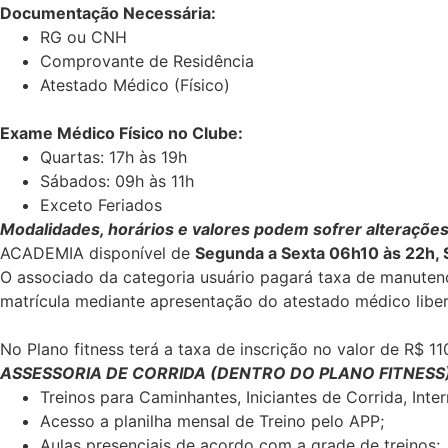
Documentação Necessária:
RG ou CNH
Comprovante de Residência
Atestado Médico (Físico)
Exame Médico Físico no Clube:
Quartas: 17h às 19h
Sábados: 09h às 11h
Exceto Feriados
Modalidades, horários e valores podem sofrer alterações
ACADEMIA disponível de
Segunda a Sexta 06h10 às 22h, 
O associado da categoria usuário pagará taxa de manutenç
matrícula mediante apresentação do atestado médico liber
No Plano fitness terá a taxa de inscrição no valor de R$ 1
ASSESSORIA DE CORRIDA (DENTRO DO PLANO FITNESS
Treinos para Caminhantes, Iniciantes de Corrida, Int
Acesso a planilha mensal de Treino pelo APP;
Aulas presenciais de acordo com a grade de treinos;