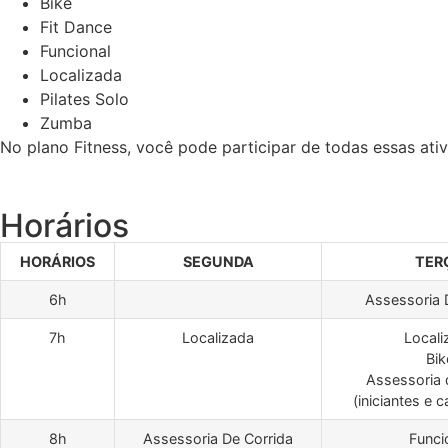
Bike
Fit Dance
Funcional
Localizada
Pilates Solo
Zumba
No plano Fitness, você pode participar de todas essas ativ
Horários
HORÁRIOS
SEGUNDA
TER
6h
Assessoria 
7h
Localizada
Locali
Bik
Assessoria 
(iniciantes e 
8h
Assessoria De Corrida
Funci