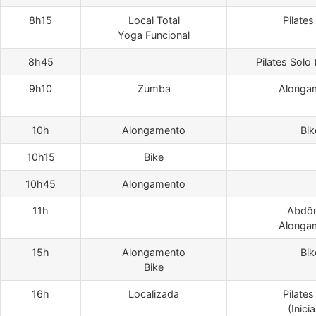
8h15
Local Total
Pilates
Yoga Funcional
8h45
Pilates Solo 
9h10
Zumba
Alonga
10h
Alongamento
Bik
10h15
Bike
10h45
Alongamento
11h
Abdô
Alonga
15h
Alongamento
Bik
Bike
16h
Localizada
Pilates
(Inici