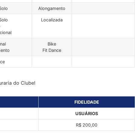
Solo
Alongamento
Solo
Localizada
e
cional
nal
Bike
ento
Fit Dance
nce
uraria do Clube!
FIDELIDADE
USUÁRIOS
R$ 200,00