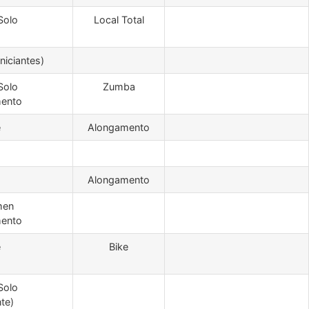
Solo
Local Total
iniciantes)
Solo
Zumba
ento
e
Alongamento
Alongamento
men
ento
e
Bike
Solo
nte)