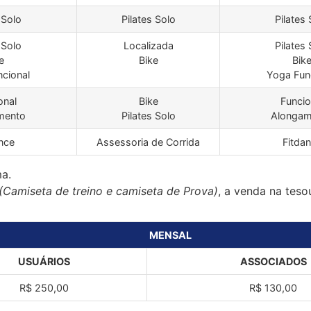
 Solo
Pilates Solo
Pilates 
 Solo
Localizada
Pilates 
e
Bike
Bik
cional
Yoga Fun
onal
Bike
Funcio
mento
Pilates Solo
Alongam
nce
Assessoria de Corrida
Fitda
ma.
(Camiseta de treino e camiseta de Prova)
, a venda na teso
MENSAL
USUÁRIOS
ASSOCIADOS
R$ 250,00
R$ 130,00