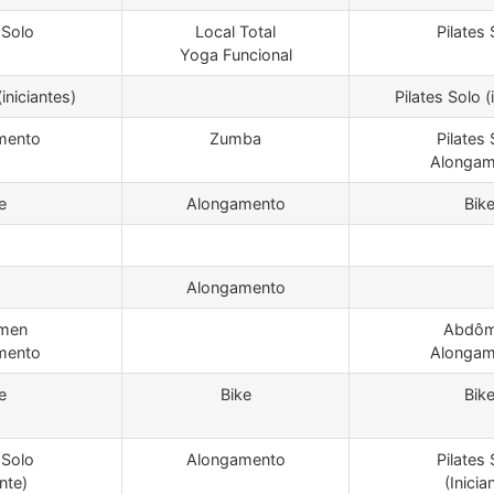
 Solo
Local Total
Pilates 
Yoga Funcional
(iniciantes)
Pilates Solo (
mento
Zumba
Pilates 
Alongam
e
Alongamento
Bik
Alongamento
men
Abdô
mento
Alongam
e
Bike
Bik
 Solo
Alongamento
Pilates 
ante)
(Inicia