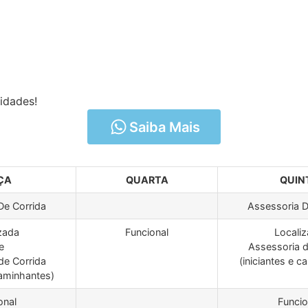
idades!
Saiba Mais
ÇA
QUARTA
QUIN
De Corrida
Assessoria D
zada
Funcional
Locali
e
Assessoria d
de Corrida
(iniciantes e 
caminhantes)
onal
Funcio