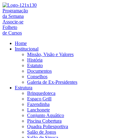
Ir
para
Programação
o
da Semana
conteúdo
Associe-se
Folheto
de Cursos
Home
Institucional
Missão, Visão e Valores
História
Estatuto
Documentos
Conselhos
Galeria de Ex-Presidentes
Estrutura
Brinquedoteca
Espaço Grill
Fazendinha
Lanchonete
Conjunto Aquático
Piscina Cobertura
Quadra Poliesportiva
Salão de Jogos
Salão de Sinuca