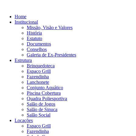
Home
Institucional
Missão, Visão e Valores
História
Estatuto
Documentos
Conselhos
Galeria de Ex-Presidentes
Estrutura
Brinquedoteca
Espaço Grill
Fazendinha
Lanchonete
Conjunto Aquático
Piscina Cobertura
Quadra Poliesportiva
Salão de Jogos
Salão de Sinuca
Salão Social
Locações
Espaço Grill
Fazendinha