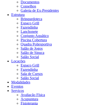
Documentos
Conselhos
Galeria de Ex-Presidentes
Estrutura
Brinquedoteca
Espaço Grill
Fazendinha
Lanchonete
Conjunto Aquático
Piscina Cobertura
Quadra Poliesportiva
Salão de Jogos
Salão de Sinuca
Salão Social
Locações
Espaço Grill
Fazendinha
Sala de Cursos
Salão Social
Modalidades
Eventos
Serviços
Avaliação Física
Acupuntura
Fisioterapia