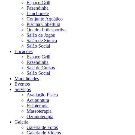
Espaço Grill
Fazendinha
Lanchonete
Conjunto Aquático
Piscina Cobertura
Quadra Poliesportiva
Salão de Jogos
Salão de Sinuca
Salão Social
Locações
Espaço Grill
Fazendinha
Sala de Cursos
Salão Social
Modalidades
Eventos
Serviços
Avaliação Física
Acupuntura
Fisioterapia
Massoterapia
Ozonioterapia
Galeria
Galeria de Fotos
Galeria de Vídeos