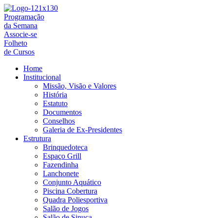
Ir
para
Programação
o
da Semana
conteúdo
Associe-se
Folheto
de Cursos
Home
Institucional
Missão, Visão e Valores
História
Estatuto
Documentos
Conselhos
Galeria de Ex-Presidentes
Estrutura
Brinquedoteca
Espaço Grill
Fazendinha
Lanchonete
Conjunto Aquático
Piscina Cobertura
Quadra Poliesportiva
Salão de Jogos
Salão de Sinuca