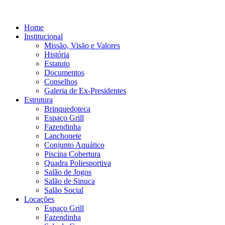
Home
Institucional
Missão, Visão e Valores
História
Estatuto
Documentos
Conselhos
Galeria de Ex-Presidentes
Estrutura
Brinquedoteca
Espaço Grill
Fazendinha
Lanchonete
Conjunto Aquático
Piscina Cobertura
Quadra Poliesportiva
Salão de Jogos
Salão de Sinuca
Salão Social
Locações
Espaço Grill
Fazendinha