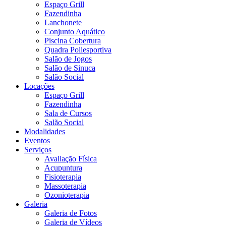
Espaço Grill
Fazendinha
Lanchonete
Conjunto Aquático
Piscina Cobertura
Quadra Poliesportiva
Salão de Jogos
Salão de Sinuca
Salão Social
Locações
Espaço Grill
Fazendinha
Sala de Cursos
Salão Social
Modalidades
Eventos
Serviços
Avaliação Física
Acupuntura
Fisioterapia
Massoterapia
Ozonioterapia
Galeria
Galeria de Fotos
Galeria de Vídeos