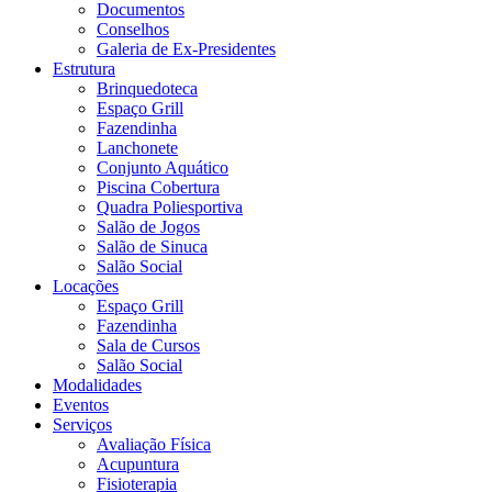
Documentos
Conselhos
Galeria de Ex-Presidentes
Estrutura
Brinquedoteca
Espaço Grill
Fazendinha
Lanchonete
Conjunto Aquático
Piscina Cobertura
Quadra Poliesportiva
Salão de Jogos
Salão de Sinuca
Salão Social
Locações
Espaço Grill
Fazendinha
Sala de Cursos
Salão Social
Modalidades
Eventos
Serviços
Avaliação Física
Acupuntura
Fisioterapia