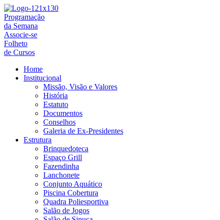
Ir
para
Programação
o
da Semana
conteúdo
Associe-se
Folheto
de Cursos
Home
Institucional
Missão, Visão e Valores
História
Estatuto
Documentos
Conselhos
Galeria de Ex-Presidentes
Estrutura
Brinquedoteca
Espaço Grill
Fazendinha
Lanchonete
Conjunto Aquático
Piscina Cobertura
Quadra Poliesportiva
Salão de Jogos
Salão de Sinuca