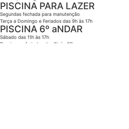
PISCINA PARA LAZER
Segundas fechada para manutenção
Terça a Domingo e Feriados das 9h às 17h
PISCINA 6º aNDAR
Sábado das 11h às 17h
Domingo e feriados das 9h às 17h
Barraca de Praia
Sábado, domingo e feriado das 09h às 17h
Localização
Clube
Av. Ana Costa, 442
Gonzaga – Santos/SP
11060-002
Barraca de Praia
Av. Vicente de Carvalho, 74
Gonzaga – Santos/SP